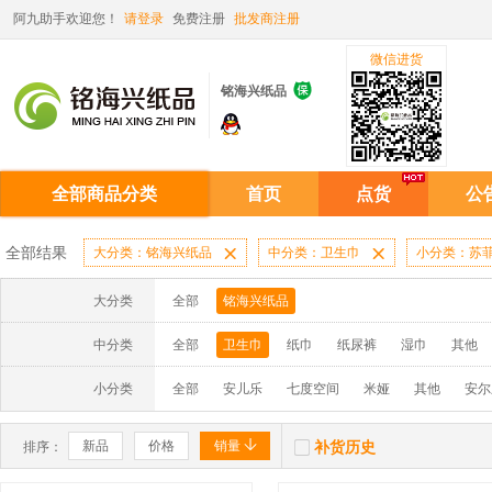
阿九助手欢迎您！
请登录
免费注册
批发商注册
微信进货

铭海兴纸品
全部商品分类
首页
点货
公
全部结果
大分类：铭海兴纸品

中分类：卫生巾

小分类：苏
大分类
全部
铭海兴纸品
中分类
全部
卫生巾
纸巾
纸尿裤
湿巾
其他
小分类
全部
安儿乐
七度空间
米娅
其他
安尔


新品
价格
销量
补货历史
排序：