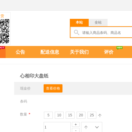
进货
本站
全站
公告
配送信息
关于我们
评价
心相印大盘纸
现金价
查看价格
条码
数量
*
5
10
15
20
25
个
+
个
-