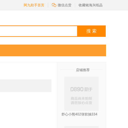

阿九助手首页
微信点货
收藏铭海兴纸品
搜 索
店铺推荐
舒心小熊402张软抽334