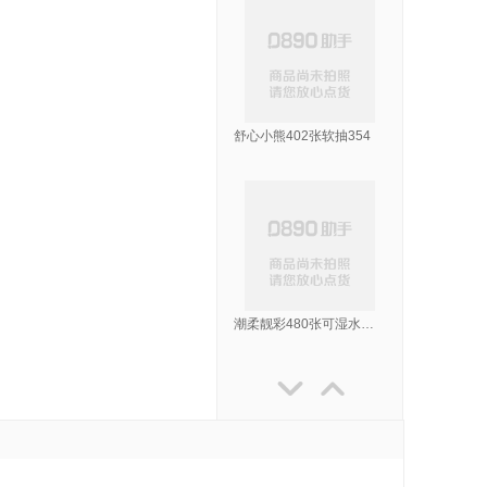
舒心小熊402张软抽354
潮柔靓彩480张可湿水软抽

